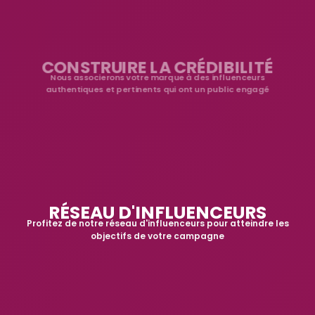
CONSTRUIRE LA CRÉDIBILITÉ
Nous associerons votre marque à des influenceurs
authentiques et pertinents qui ont un public engagé
RÉSEAU D'INFLUENCEURS
Profitez de notre réseau d'influenceurs pour atteindre les
objectifs de votre campagne