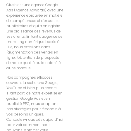
Glush est une agence Google
Ads (Agence Adwords) avec une
expérience éprouvée en matière
de compétences et d'expertise
publicitaires et qui a enregistré
une croissance des revenus de
ses clients. En tant qu'agence de
marketing numérique basée à
Lille, nous excellons dans
l'augmentation des ventes en
ligne, l'obtention de prospects
de haute qualité ou la notoriété
d'une marque.
Nos campagnes efficaces
couvrent la recherche Google,
YouTube et bien plus encore.
Tirant parti de notre expertise en
gestion Google Ads et en
publicité PPC, nous adaptons
nos stratégies pour répondre à
vos besoins uniques.
Contactez-nous dès aujourd’hui
pour voir comment nous
pouvons renforcer votre